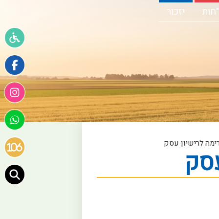
חות
יזכור
ימה לרישיון עסק
עסק