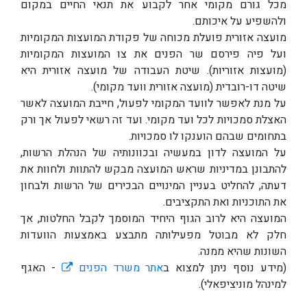
מכל גורם מקומי אחר לקבוע את תנאי החיים במקום
ולהשפיע על איכותם.
מועצה אזורית פועלת מכוחה של פקודת המועצות המקומיות
ועל פיה פירסם שר הפנים את צו המועצות המקומיות
(מועצות אזוריות). שיטת העבודה של מועצה אזורית היא
שיטה דו-רובדית (מועצה אזורית וועד מקומי).
על מנת לאפשר לוועד המקומי לפעול, חייבת המועצה לאשר
האצלת סמכויות לכל ועד מקומי. ועד זה רשאי לפעול אך ורק
בתחומים שבהם הוענקו לו סמכויות.
על המועצה לדון במעשיה ובכוונותיה של הנהלת הרשות,
להתבונן במדיניות שראש המועצה מבקש להתוות ולחוות את
דעתה, להחליט בעניין המינויים הבכירים של הרשות ולבחון
את התוכניות ואת התקציבים.
המועצה היא לרוב הגוף היחיד המוסמך לקבל החלטות, אך
חלק לא מבוטל מפעילותה מתבצע באמצעות הוועדות
השונות שהיא ממנה.
(מידע נוסף ניתן למצוא ב
אתר משרד הפנים
- האגף
למינהל מוניציפאלי).