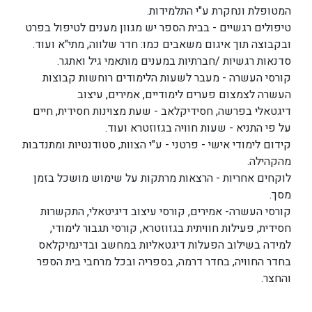
המטופלת ונחקרת ע"י התלמידות.
טיפולים רגשיים - בבית הספר יש מגוון מענים לטיפול בפרט
ובקבוצה תוך איגום משאבים כמו: חדר שלווה, מתי"א ועוד.
סדנאות רגשיות /חברתיות במענים מותאמי גיל ואתגר.
קורסי העשרה - מעבר לשעות הלימודים רוחשות קבוצות
העשרה לצמצום פערים לימודיים, אמירים, עיצוב
דיגטאלי בפרשה, חסידיקלאב - שעת מצוינות חסידית, חיים
על פי התניא - שעות חוויה בגזוזטרא ועוד.
קידום לימודי אישי - פרטני - ע"י הצוות, סטודנטיות ומתנדבות
מהקהילה.
לוקחים אחריות - הרצאות מרתקות על שימוש מושכל בזמן
מסך.
קורסי העשרה- אמירים, קורסי עיצוב דיגיטאלי, התקשרות
חסידית, פעילות חוויתית בגזוזטרא, קורסי תגבור לימודי,
למידה בשילוב הפעלות דיגטאליות במחשב ובדינמיקלאס
בחדר החוויה, בחדר דרמה, בספריה ובכל מרחבי בית הספר
והחצר.