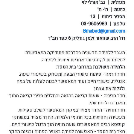
מנהלית | גב' אורלי לוי
כיתות | ה'- ח'
מספר כיתות | 13
טלפון | 03-9606989
Brhabad@gmail.com
רח’ הרב שניאור זלמן גורליק 6 כפר חב"ד
מעבר ללמידה חדשנית בהדרכת מתודיקה המאפשרת
לתלמידות לקחת יותר אחריות אישית ללמידה.
הלמידה משולבת במרחבי בית הספר:
חדר דרמה - פיתוח כישורי הבעה ומשחק בשיעורי שפה,
אנגלית, כישורי חיים ועוד המאפשר לבנות לעלות על במה
ולגלות את עצמן.
חדר ספריה - שעות קריאה בהנאה והחלפת ספרי קריאה מתוך
מאגר גדול וחדשני.
חדר חוויה - החדר מצויד במקרן המאפשר לשלב פעילות
מעשירה וחוויתית בכל תחומי הלמידה. החדר מצויד במשחקי
קופסא רבים המאפשרים שעת חוויה תוך תרגול כישורי חיים.
חצר בית הספר - מאפשרת למידה באוויר הפתוח ובגינת החקר