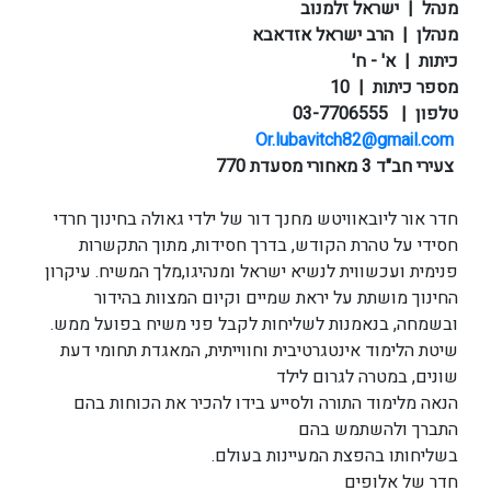
מנהל | ישראל זלמנוב
מנהלן | הרב ישראל אזדאבא
כיתות | א' - ח'
מספר כיתות | 10
טלפון | 03-7706555
Or.lubavitch82@gmail.com
צעירי חב"ד 3 מאחורי מסעדת 770
חדר אור ליובאוויטש מחנך דור של ילדי גאולה בחינוך חרדי
חסידי על טהרת הקודש, בדרך חסידות, מתוך התקשרות
פנימית ועכשווית לנשיא ישראל ומנהיגו,מלך המשיח. עיקרון
החינוך מושתת על יראת שמיים וקיום המצוות בהידור
ובשמחה, בנאמנות לשליחות לקבל פני משיח בפועל ממש.
שיטת הלימוד אינטגרטיבית וחווייתית, המאגדת תחומי דעת
שונים, במטרה לגרום לילד
הנאה מלימוד התורה ולסייע בידו להכיר את הכוחות בהם
התברך ולהשתמש בהם
בשליחותו בהפצת המעיינות בעולם.
חדר של אלופים