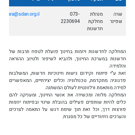
שרה
מנהלת
073-
sara@sdan.org.il
שפינר
מחלקת
2230694
חדשנות
המחלקה לחדשנות ויזמות בחינוך פועלת לטפח תרבות של
חדשנות במערכת החינוך, ולהביא לשיפור ולטיוב ההוראה
והלמידה.
זאת ע"י פיתוח וקידום גישות חינוכיות חדשות, המשלבות
פדגוגיה מתקדמת, טכנולוגיה וכלים יצירתיים, המאפשרים
למידה מותאמת ורלוונטית לעולם המשתנה.
המחלקה מלווה ומכשירה את אנשי החינוך, ומעניקה להם
כלים להיות שותפים פעילים בהובלת שינוי ובפיתוח יוזמות
פורצות דרך, וכל זאת תוך שימת דגש על התאמה לצרכים
והערכים היחודיים של כל מסגרת.